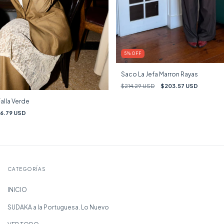
5
%
OFF
Saco La Jefa Marron Rayas
$214.29 USD
$203.57 USD
alla Verde
76.79 USD
CATEGORÍAS
INICIO
SUDAKA a la Portuguesa. Lo Nuevo