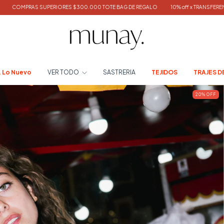
$300.000 TOTE BAG DE REGALO
10% off x TRANSFERENCIA | 3 CUOTAS SIN INTERES
. Lo Nuevo
VER TODO
SASTRERIA
TEJIDOS
TRAJES D
20
%
OFF