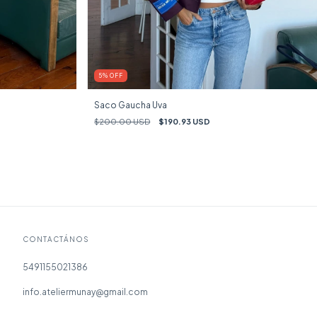
5
%
OFF
Saco Gaucha Uva
$200.00 USD
$190.93 USD
CONTACTÁNOS
5491155021386
info.ateliermunay@gmail.com