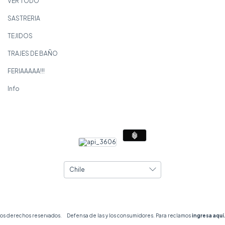
VER TODO
SASTRERIA
TEJIDOS
TRAJES DE BAÑO
FERIAAAAA!!!
Info
los derechos reservados.
Defensa de las y los consumidores. Para reclamos
ingresa aquí