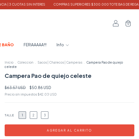
COMPRAS SUPERIORES $300.000 TOTE BAG DE REGALO
10% off x TRANSFERE
0
E BAÑO
FERIAAAAA!!!
Info
Inicio
.
Coleccion
.
Sacos | Chalecos | Camperas
.
Campera Pao de quiejo
celeste
Campera Pao de quiejo celeste
$63.57 USD
$50.86 USD
Precio sin impuestos
$42.03 USD
1
2
3
TALLE