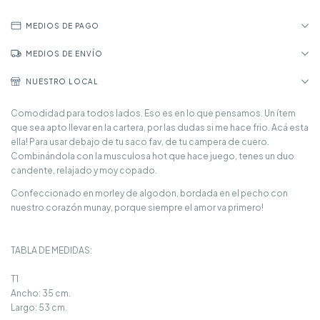
MEDIOS DE PAGO
MEDIOS DE ENVÍO
NUESTRO LOCAL
Comodidad para todos lados. Eso es en lo que pensamos. Un ítem
que sea apto llevar en la cartera, por las dudas si me hace frio. Acá esta
ella! Para usar debajo de tu saco fav, de tu campera de cuero.
Combinándola con la musculosa hot que hace juego, tenes un duo
candente, relajado y moy copado.
Confeccionado en morley de algodon, bordada en el pecho con
nuestro corazón munay, porque siempre el amor va primero!
TABLA DE MEDIDAS:
T1
Ancho: 35 cm.
Largo: 53 cm.