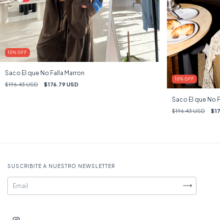
10
%
OFF
Saco El que No Falla Marron
10
%
OFF
$196.43 USD
$176.79 USD
Saco El que No F
$196.43 USD
$1
SUSCRIBITE A NUESTRO NEWSLETTER