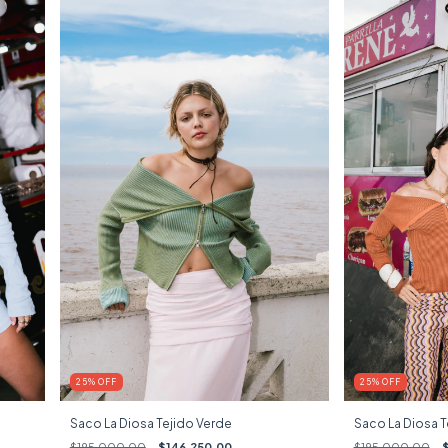
25
%
OFF
25
%
OFF
Saco La Diosa Tejido Verde
Saco La Diosa T
$195.000,00
$146.250,00
$195.000,00