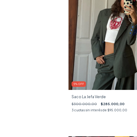
5
%
OFF
Saco La Jefa Verde
$300.000,00
$285.000,00
3
cuotas sin interés de
$95.000,00