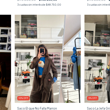
3
cuotas sin interés de
$48.750,00
3
cuotas sin inter
10
%
OFF
5
%
OFF
Saco El que No Falla Marron
Saco La Jefa Gr