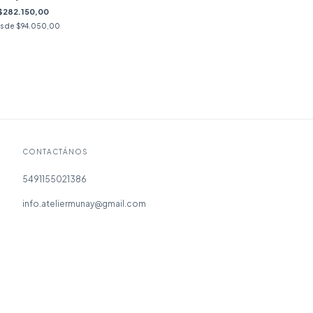
$282.150,00
és de
$94.050,00
CONTACTÁNOS
5491155021386
info.ateliermunay@gmail.com