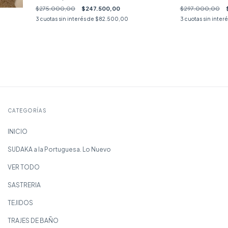
$275.000,00
$247.500,00
$297.000,00
3
cuotas sin interés de
$82.500,00
3
cuotas sin inter
CATEGORÍAS
INICIO
SUDAKA a la Portuguesa. Lo Nuevo
VER TODO
SASTRERIA
TEJIDOS
TRAJES DE BAÑO