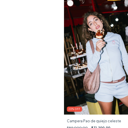
20
%
OFF
Campera Pao de quiejo celeste
$89.000,00
$71.200,00