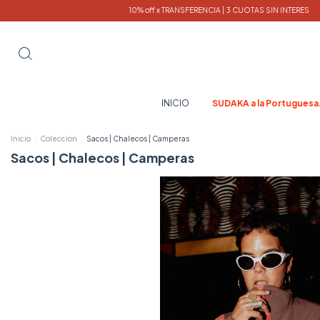
10% off x TRANSFERENCIA | 3 CUOTAS SIN INTERES
COMPRAS SUPERIORES $300.
INICIO
SUDAKA a la Portuguesa
Inicio
.
Coleccion
.
Sacos | Chalecos | Camperas
Sacos | Chalecos | Camperas