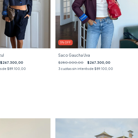
5
%
OFF
ul
Saco Gaucha Uva
$267.300,00
$280.000,00
$267.300,00
és de
$89.100,00
3
cuotas sin interés de
$89.100,00