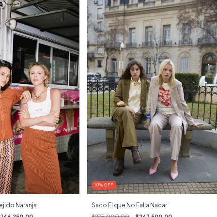
10
%
OFF
ejido Naranja
Saco El que No Falla Nacar
$146.250,00
$275.000,00
$247.500,00