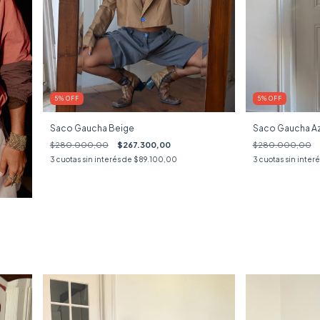
5
%
OFF
5
%
OFF
Saco Gaucha Beige
Saco Gaucha Az
$280.000,00
$267.300,00
$280.000,00
3
cuotas sin interés de
$89.100,00
3
cuotas sin inter