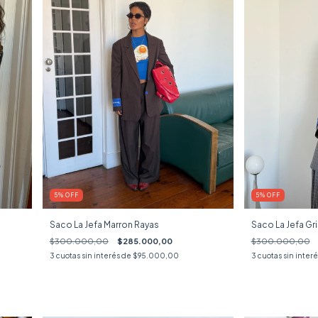
5
%
OFF
5
%
OFF
Saco La Jefa Marron Rayas
Saco La Jefa Gr
$300.000,00
$285.000,00
$300.000,00
3
cuotas sin interés de
$95.000,00
3
cuotas sin inter