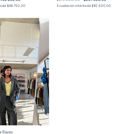
és de
$48.750,00
3
cuotas sin interés de
$82.500,00
is Rayas