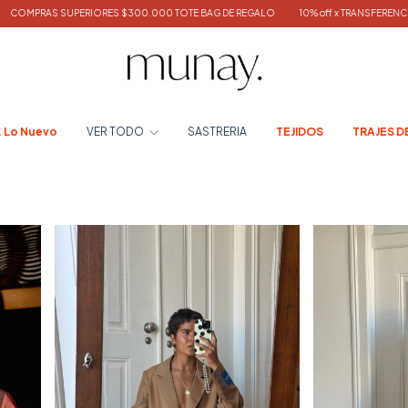
000 TOTE BAG DE REGALO
10% off x TRANSFERENCIA | 3 CUOTAS SIN INTERES
. Lo Nuevo
VER TODO
SASTRERIA
TEJIDOS
TRAJES D