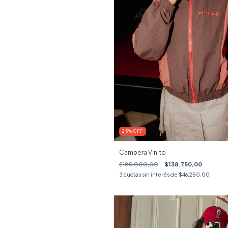
25
%
OFF
Campera Vinito
$185.000,00
$138.750,00
3
cuotas sin interés de
$46.250,00