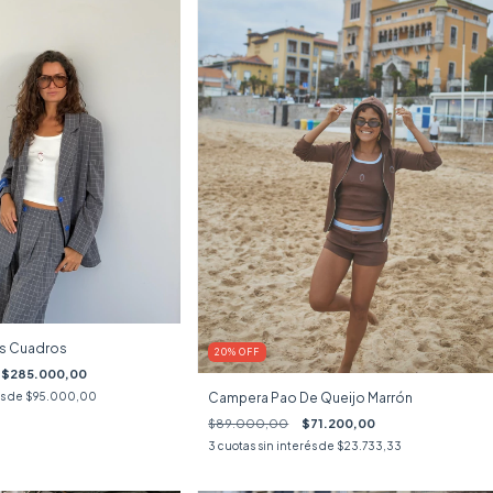
is Cuadros
20
%
OFF
$285.000,00
Campera Pao De Queijo Marrón
és de
$95.000,00
$89.000,00
$71.200,00
3
cuotas sin interés de
$23.733,33