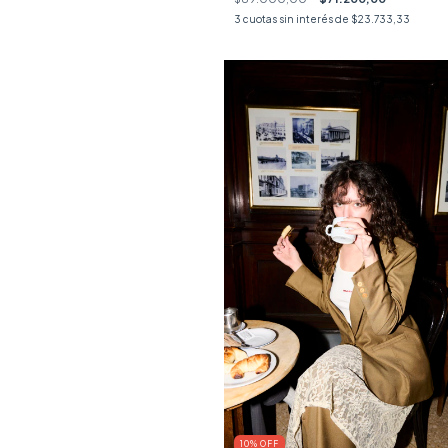
3
cuotas sin interés de
$23.733,33
10
%
OFF