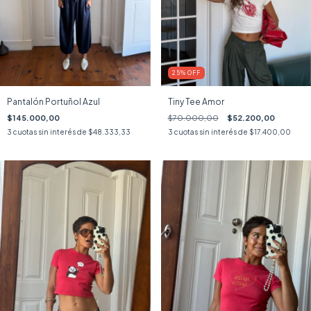
25
%
OFF
Pantalón Portuñol Azul
Tiny Tee Amor
$145.000,00
$70.000,00
$52.200,00
3
cuotas sin interés de
$48.333,33
3
cuotas sin interés de
$17.400,00