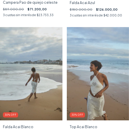
Campera Pao de quiejo celeste
Falda Acai Azul
$89.000,00
$71.200,00
$180.000,00
$126.000,00
3
cuotas sin interés de
$23.733,33
3
cuotas sin interés de
$42.000,00
30
%
OFF
30
%
OFF
Falda Acai Blanco
Top Acai Blanco