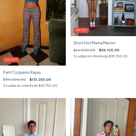
15
%
OFF
Short Hot Mama Marron
$66.000,00
$56.100,00
3
cuotas sin interés de
$18.700,00
25
%
OFF
Pant Coqueiro Rayas
$175.000,00
$131.250,00
3
cuotas sin interés de
$43.750,00