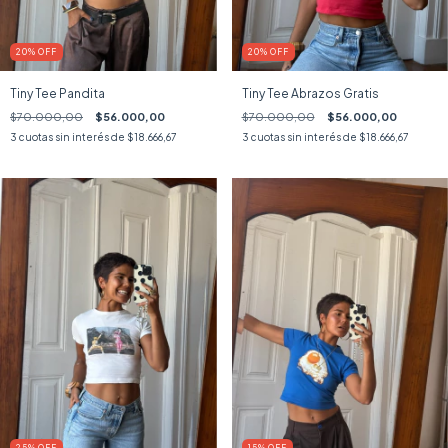
20
%
OFF
20
%
OFF
Tiny Tee Pandita
Tiny Tee Abrazos Gratis
$70.000,00
$56.000,00
$70.000,00
$56.000,00
3
cuotas sin interés de
$18.666,67
3
cuotas sin interés de
$18.666,67