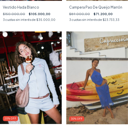
Vestido Hada Blanco
Campera Pao De Queijo Marrón
$150.000,00
$105.000,00
$89.000,00
$71.200,00
3
cuotas sin interés de
$35.000,00
3
cuotas sin interés de
$23.733,33
20
%
OFF
30
%
OFF