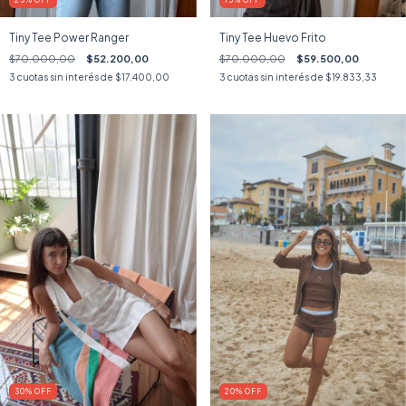
25
%
OFF
15
%
OFF
Tiny Tee Power Ranger
Tiny Tee Huevo Frito
$70.000,00
$52.200,00
$70.000,00
$59.500,00
3
cuotas sin interés de
$17.400,00
3
cuotas sin interés de
$19.833,33
30
%
OFF
20
%
OFF