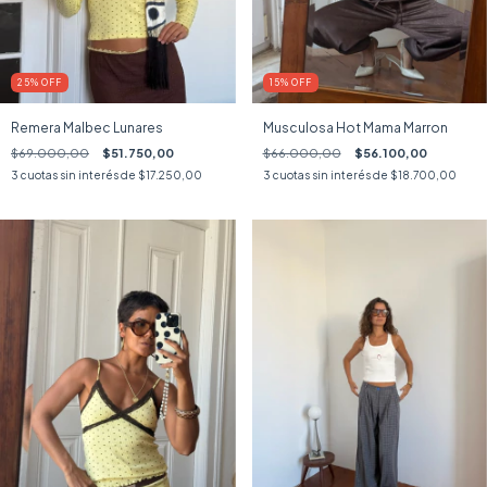
25
%
OFF
15
%
OFF
Remera Malbec Lunares
Musculosa Hot Mama Marron
$69.000,00
$51.750,00
$66.000,00
$56.100,00
3
cuotas sin interés de
$17.250,00
3
cuotas sin interés de
$18.700,00