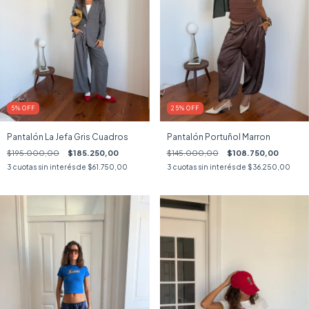
5
%
OFF
25
%
OFF
Pantalón La Jefa Gris Cuadros
Pantalón Portuñol Marron
$195.000,00
$185.250,00
$145.000,00
$108.750,00
3
cuotas sin interés de
$61.750,00
3
cuotas sin interés de
$36.250,00