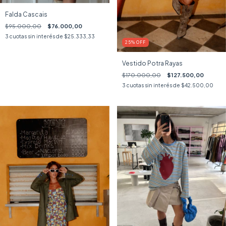
Falda Cascais
$95.000,00
$76.000,00
3
cuotas sin interés de
$25.333,33
25
%
OFF
Vestido Potra Rayas
$170.000,00
$127.500,00
3
cuotas sin interés de
$42.500,00