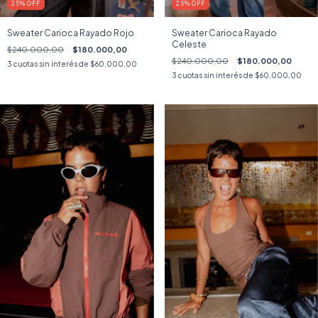
25
%
OFF
25
%
OFF
Sweater Carioca Rayado Rojo
Sweater Carioca Rayado
Celeste
$240.000,00
$180.000,00
$240.000,00
$180.000,00
3
cuotas sin interés de
$60.000,00
3
cuotas sin interés de
$60.000,00