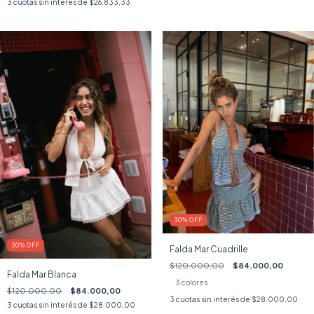
3
cuotas sin interés de
$26.833,33
30
%
OFF
30
%
OFF
Falda Mar Cuadrille
$120.000,00
$84.000,00
Falda Mar Blanca
3 colores
$120.000,00
$84.000,00
3
cuotas sin interés de
$28.000,00
3
cuotas sin interés de
$28.000,00