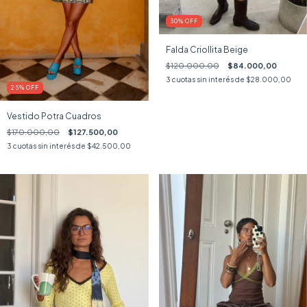
30
%
OFF
Falda Criollita Beige
$120.000,00
$84.000,00
3
cuotas sin interés de
$28.000,00
25
%
OFF
Vestido Potra Cuadros
$170.000,00
$127.500,00
3
cuotas sin interés de
$42.500,00