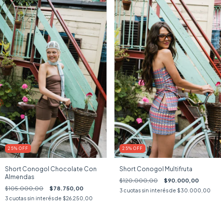
25
%
OFF
25
%
OFF
Short Conogol Chocolate Con
Short Conogol Multifruta
Almendas
$120.000,00
$90.000,00
$105.000,00
$78.750,00
3
cuotas sin interés de
$30.000,00
3
cuotas sin interés de
$26.250,00