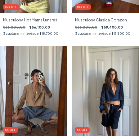
15
%
OFF
10
%
OFF
Musculosa Hot Mama Lunares
Musculosa Clasica Corazon
$66.000,00
$56.100,00
$66.000,00
$59.400,00
3
cuotas sin interés de
$18.700,00
3
cuotas sin interés de
$19.800,00
5
%
OFF
5
%
OFF