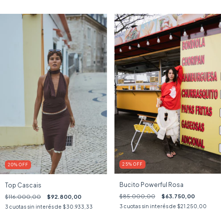
25
%
OFF
20
%
OFF
Bucito Powerful Rosa
Top Cascais
$85.000,00
$63.750,00
$116.000,00
$92.800,00
3
cuotas sin interés de
$21.250,00
3
cuotas sin interés de
$30.933,33