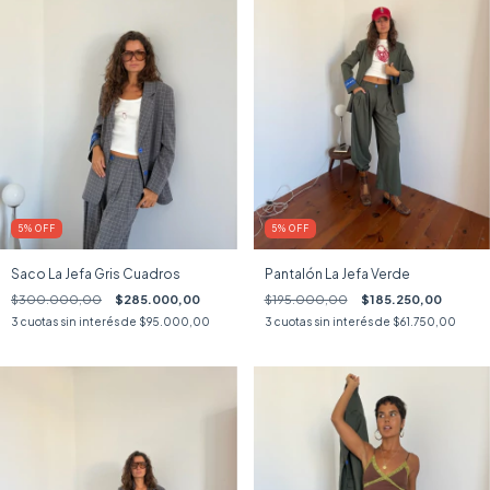
5
%
OFF
5
%
OFF
Saco La Jefa Gris Cuadros
Pantalón La Jefa Verde
$300.000,00
$285.000,00
$195.000,00
$185.250,00
3
cuotas sin interés de
$95.000,00
3
cuotas sin interés de
$61.750,00