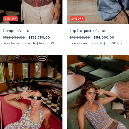
25
%
OFF
25
%
OFF
Campera Vinito
Top Coqueiro Marrón
$185.000,00
$138.750,00
$72.000,00
$54.000,00
3
cuotas sin interés de
$46.250,00
3
cuotas sin interés de
$18.000,00