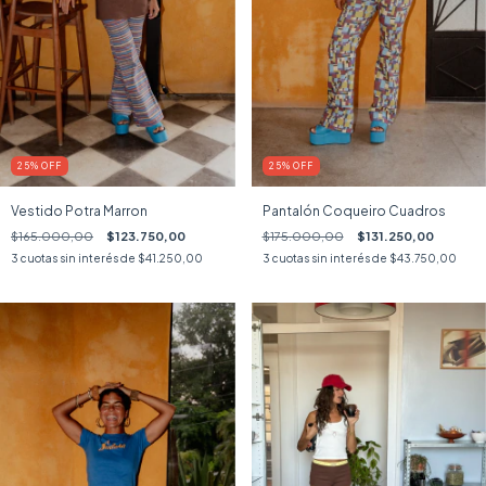
25
%
OFF
25
%
OFF
Vestido Potra Marron
Pantalón Coqueiro Cuadros
$165.000,00
$123.750,00
$175.000,00
$131.250,00
3
cuotas sin interés de
$41.250,00
3
cuotas sin interés de
$43.750,00