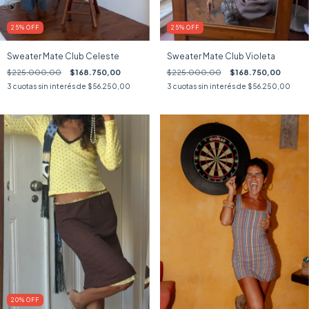
25
%
OFF
25
%
OFF
Sweater Mate Club Celeste
Sweater Mate Club Violeta
$225.000,00
$168.750,00
$225.000,00
$168.750,00
3
cuotas sin interés de
$56.250,00
3
cuotas sin interés de
$56.250,00
20
%
OFF