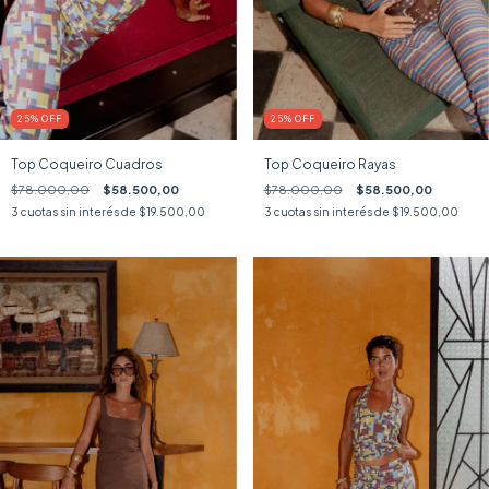
25
%
OFF
25
%
OFF
Top Coqueiro Cuadros
Top Coqueiro Rayas
$78.000,00
$58.500,00
$78.000,00
$58.500,00
3
cuotas sin interés de
$19.500,00
3
cuotas sin interés de
$19.500,00