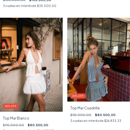
3
cuotas sin interés de
$35.000,00
30
%
OFF
30
%
OFF
Top Mar Cuadrille
$115.000,00
$80.500,00
Top Mar Blanco
3
cuotas sin interés de
$26.833,33
$115.000,00
$80.500,00