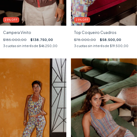
25
%
OFF
25
%
OFF
Campera Vinito
Top Coqueiro Cuadros
$185.000,00
$138.750,00
$78.000,00
$58.500,00
3
cuotas sin interés de
$46.250,00
3
cuotas sin interés de
$19.500,00