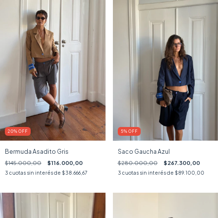
20
%
OFF
5
%
OFF
Bermuda Asadito Gris
Saco Gaucha Azul
$145.000,00
$116.000,00
$280.000,00
$267.300,00
3
cuotas sin interés de
$38.666,67
3
cuotas sin interés de
$89.100,00