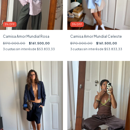
5
%
OFF
5
%
OFF
Camisa Amor Mundial Rosa
Camisa Amor Mundial Celeste
$170.000,00
$161.500,00
$170.000,00
$161.500,00
3
cuotas sin interés de
$53.833,33
3
cuotas sin interés de
$53.833,33