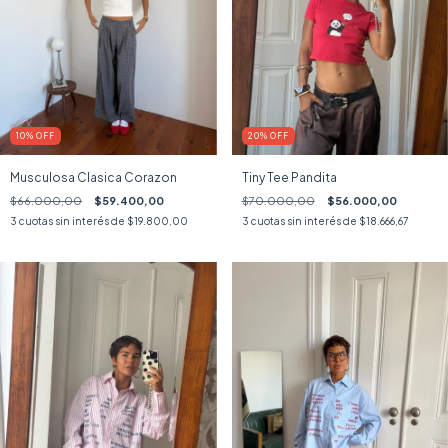
10
%
OFF
20
%
OFF
Musculosa Clasica Corazon
Tiny Tee Pandita
$66.000,00
$59.400,00
$70.000,00
$56.000,00
3
cuotas sin interés de
$19.800,00
3
cuotas sin interés de
$18.666,67