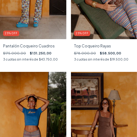
25
%
OFF
25
%
OFF
Pantalón Coqueiro Cuadros
Top Coqueiro Rayas
$175.000,00
$131.250,00
$78.000,00
$58.500,00
3
cuotas sin interés de
$43.750,00
3
cuotas sin interés de
$19.500,00