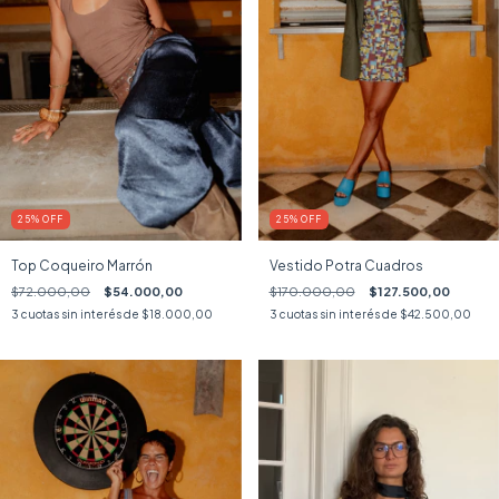
25
%
OFF
25
%
OFF
Top Coqueiro Marrón
Vestido Potra Cuadros
$72.000,00
$54.000,00
$170.000,00
$127.500,00
3
cuotas sin interés de
$18.000,00
3
cuotas sin interés de
$42.500,00