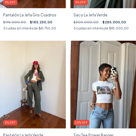
5
%
OFF
5
%
OFF
Pantalón La Jefa Gris Cuadros
Saco La Jefa Verde
$195.000,00
$185.250,00
$300.000,00
$285.000,00
3
cuotas sin interés de
$61.750,00
3
cuotas sin interés de
$95.000,00
5
%
OFF
25
%
OFF
Pantalón La Jefa Verde
Tiny Tee Power Ranger