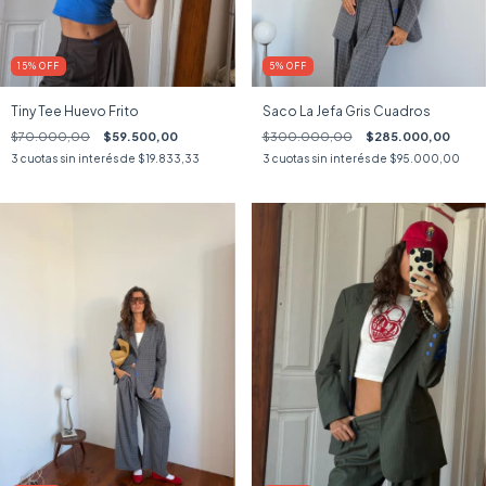
15
%
OFF
5
%
OFF
Tiny Tee Huevo Frito
Saco La Jefa Gris Cuadros
$70.000,00
$59.500,00
$300.000,00
$285.000,00
3
cuotas sin interés de
$19.833,33
3
cuotas sin interés de
$95.000,00