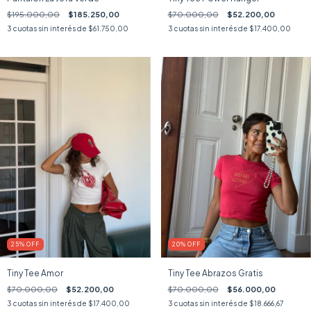
$195.000,00
$185.250,00
$70.000,00
$52.200,00
3
cuotas sin interés de
$61.750,00
3
cuotas sin interés de
$17.400,00
25
%
OFF
20
%
OFF
Tiny Tee Amor
Tiny Tee Abrazos Gratis
$70.000,00
$52.200,00
$70.000,00
$56.000,00
3
cuotas sin interés de
$17.400,00
3
cuotas sin interés de
$18.666,67