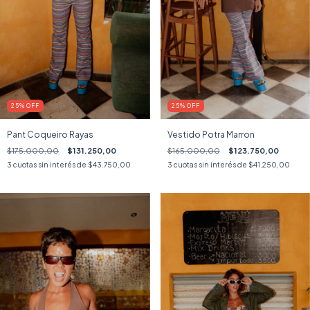
25
%
OFF
25
%
OFF
Pant Coqueiro Rayas
Vestido Potra Marron
$175.000,00
$131.250,00
$165.000,00
$123.750,00
3
cuotas sin interés de
$43.750,00
3
cuotas sin interés de
$41.250,00