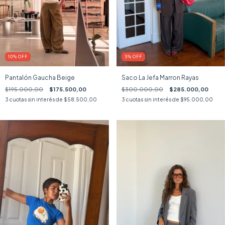
10
%
OFF
5
%
OFF
Pantalón Gaucha Beige
Saco La Jefa Marron Rayas
$195.000,00
$175.500,00
$300.000,00
$285.000,00
3
cuotas sin interés de
$58.500,00
3
cuotas sin interés de
$95.000,00