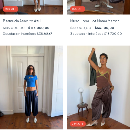
20
%
OFF
15
%
OFF
Bermuda Asadito Azul
Musculosa Hot Mama Marron
$145.000,00
$116.000,00
$66.000,00
$56.100,00
3
cuotas sin interés de
$38.666,67
3
cuotas sin interés de
$18.700,00
25
%
OFF