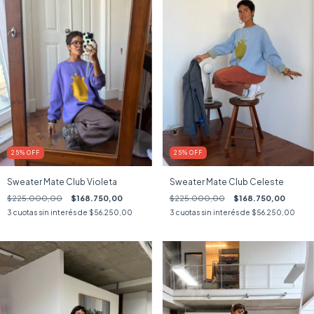
25
%
OFF
25
%
OFF
Sweater Mate Club Violeta
Sweater Mate Club Celeste
$225.000,00
$168.750,00
$225.000,00
$168.750,00
3
cuotas sin interés de
$56.250,00
3
cuotas sin interés de
$56.250,00