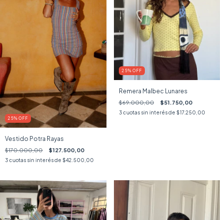
25
%
OFF
Remera Malbec Lunares
$69.000,00
$51.750,00
3
cuotas sin interés de
$17.250,00
25
%
OFF
Vestido Potra Rayas
$170.000,00
$127.500,00
3
cuotas sin interés de
$42.500,00