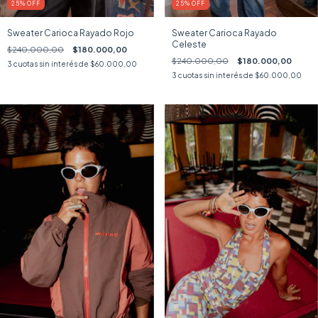
25
%
OFF
25
%
OFF
Sweater Carioca Rayado Rojo
Sweater Carioca Rayado
Celeste
$240.000,00
$180.000,00
$240.000,00
$180.000,00
3
cuotas sin interés de
$60.000,00
3
cuotas sin interés de
$60.000,00