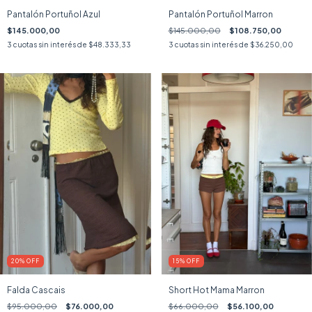
Pantalón Portuñol Azul
Pantalón Portuñol Marron
$145.000,00
$145.000,00
$108.750,00
3
cuotas sin interés de
$48.333,33
3
cuotas sin interés de
$36.250,00
20
%
OFF
15
%
OFF
Falda Cascais
Short Hot Mama Marron
$95.000,00
$76.000,00
$66.000,00
$56.100,00