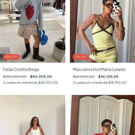
30
%
OFF
15
%
OFF
Falda Criollita Beige
Musculosa Hot Mama Lunares
$120.000,00
$84.000,00
$66.000,00
$56.100,00
3
cuotas sin interés de
$28.000,00
3
cuotas sin interés de
$18.700,00