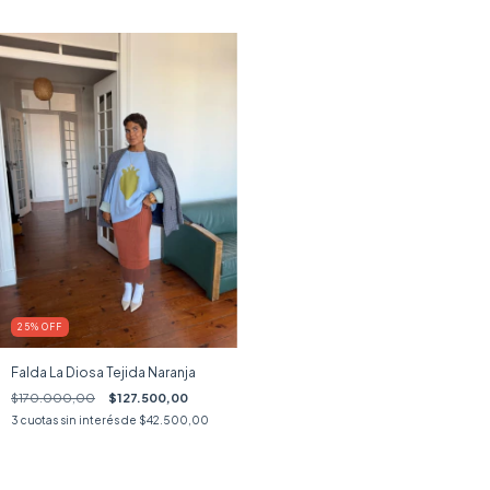
25
%
OFF
Falda La Diosa Tejida Naranja
$170.000,00
$127.500,00
3
cuotas sin interés de
$42.500,00