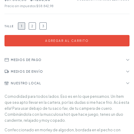
Precio sin impuestos
$58.842,98
1
2
3
TALLE
MEDIOS DE PAGO
MEDIOS DE ENVÍO
NUESTRO LOCAL
Comodidad para todos lados. Eso es en lo que pensamos. Un ítem
que sea apto llevar en la cartera, por las dudas si me hace frio. Acá esta
ella! Para usar debajo de tu saco fav, de tu campera de cuero.
Combinándola con la musculosa hot que hace juego, tenes un duo
candente, relajado y moy copado.
Confeccionado en morley de algodon, bordada en el pecho con