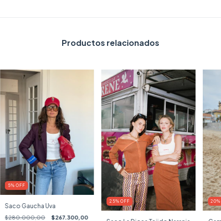
Productos relacionados
5
%
OFF
25
%
OFF
20
Saco Gaucha Uva
$280.000,00
$267.300,00