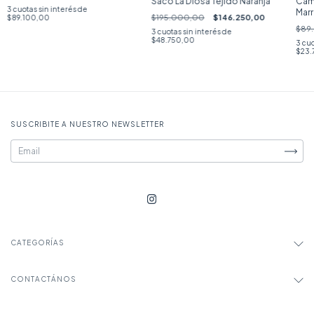
Saco La Diosa Tejido Naranja
Cam
3
cuotas sin interés de
Mar
$195.000,00
$146.250,00
$89.100,00
$89
3
cuotas sin interés de
$48.750,00
3
cuo
$23.
SUSCRIBITE A NUESTRO NEWSLETTER
CATEGORÍAS
CONTACTÁNOS