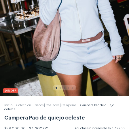
20
%
OFF
Inicio
.
Coleccion
.
Sacos | Chalecos | Camperas
.
Campera Pao de quiejo
celeste
Campera Pao de quiejo celeste
$89.000,00
$71.200,00
3
cuotas sin interés de
$23.733,33