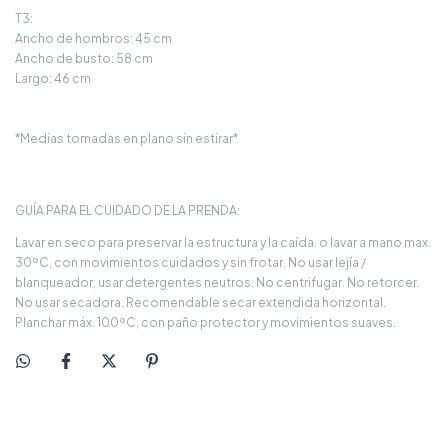
T3:
Ancho de hombros: 45 cm
Ancho de busto: 58 cm
Largo: 46 cm
*Medias tomadas en plano sin estirar*
GUÍA PARA EL CUIDADO DE LA PRENDA:
Lavar en seco para preservar la estructura y la caída. o lavar a mano max.
30ºC, con movimientos cuidados y sin frotar. No usar lejía /
blanqueador, usar detergentes neutros. No centrifugar. No retorcer.
No usar secadora. Recomendable secar extendida horizontal.
Planchar máx. 100ºC, con paño protector y movimientos suaves.