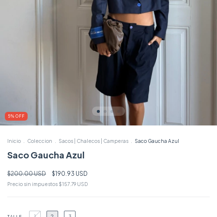
5
%
OFF
Inicio
.
Coleccion
.
Sacos | Chalecos | Camperas
.
Saco Gaucha Azul
Saco Gaucha Azul
$200.00 USD
$190.93 USD
Precio sin impuestos
$157.79 USD
1
2
3