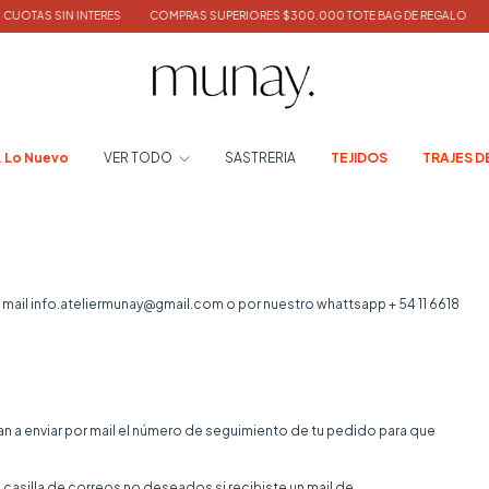
TAS SIN INTERES
COMPRAS SUPERIORES $300.000 TOTE BAG DE REGALO
10% o
. Lo Nuevo
VER TODO
SASTRERIA
TEJIDOS
TRAJES D
 mail
info.ateliermunay@gmail.com
o por nuestro whattsapp
+ 54 11 6618
van a enviar por mail el número de seguimiento de tu pedido para que
la casilla de correos no deseados si recibiste un mail de