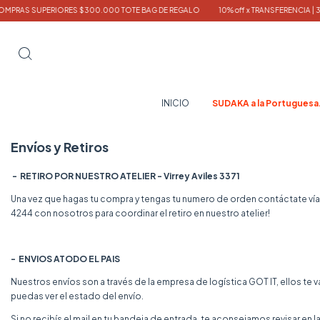
 SUPERIORES $300.000 TOTE BAG DE REGALO
10% off x TRANSFERENCIA | 3 CUO
INICIO
SUDAKA a la Portuguesa
Envíos y Retiros
- RETIRO POR NUESTRO ATELIER - Virrey Aviles 3371
Una vez que hagas tu compra y tengas tu numero de orden contáctate vía
4244
con nosotros para coordinar el retiro en nuestro atelier!
- ENVIOS ATODO EL PAIS
Nuestros envíos son a través de la empresa de logística GOT IT, ellos te 
puedas ver el estado del envío.
Si no recibís el mail en tu bandeja de entrada, te aconsejamos revisar en 