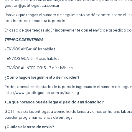
gestion@gotitlogistica.com.ar
Una vez que tengas el número de seguimiento podés controlar con el link
por donde se encuentra tu pedido.
En caso de que tengas algún inconveniente con el envío de tu pedido co
TIEMPOS DE ENTREGA
- ENVÍOS AMBA: 48 hs hábiles.
- ENVIOS GBA: 3 - 4 días hábiles.
- ENVÍOS AL INTERIOR: 5 – 7 días hábiles.
¿Cómo hago el seguimiento de mi orden?
Podes consultar el estado de tu pedido ingresando el número de seguimi
http://www.gotitlogistica.com.ar/tracking
¿En que horarios puede llegar el pedido a mi domicilio?
GOT IT realiza las entregas a domicilio de lunes a viernes en horario labo
pueden programar horarios de entrega.
¿Cuál es el costo de envío?