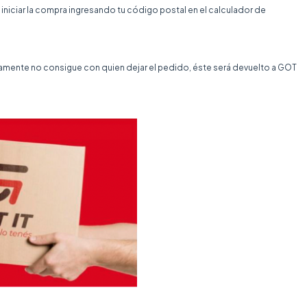
 iniciar la compra ingresando tu código postal en el calculador de
evamente no consigue con quien dejar el pedido, éste será devuelto a GOT