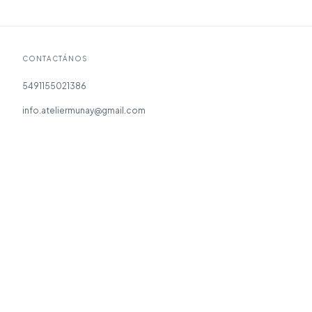
CONTACTÁNOS
5491155021386
info.ateliermunay@gmail.com