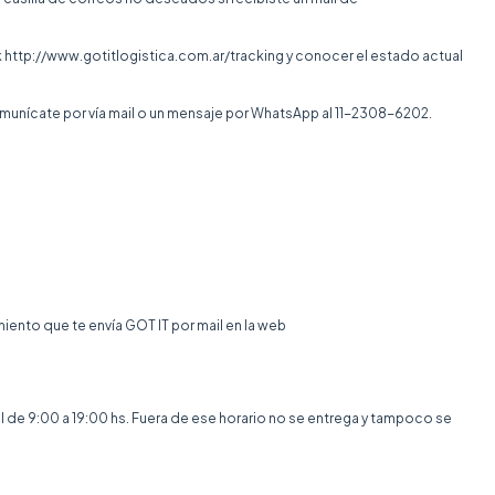
 http://www.gotitlogistica.com.ar/tracking y conocer el estado actual
munícate por vía mail o un mensaje por WhatsApp al
11-2308-6202
.
ento que te envía GOT IT por mail en la web
ral de 9:00 a 19:00 hs. Fuera de ese horario no se entrega y tampoco se