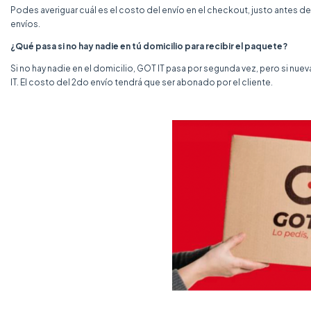
Podes averiguar cuál es el costo del envío en el checkout, justo antes de
envíos.
¿Qué pasa si no hay nadie en tú domicilio para recibir el paquete?
Si no hay nadie en el domicilio, GOT IT pasa por segunda vez, pero si nu
IT. El costo del 2do envío tendrá que ser abonado por el cliente.