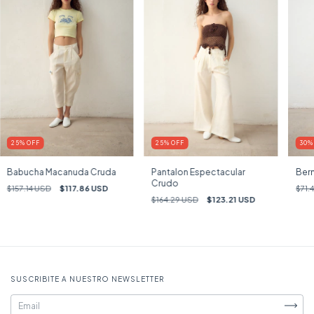
25
%
OFF
25
%
OFF
30
Babucha Macanuda Cruda
Pantalon Espectacular
Ber
Crudo
$157.14 USD
$117.86 USD
$71.
$164.29 USD
$123.21 USD
SUSCRIBITE A NUESTRO NEWSLETTER