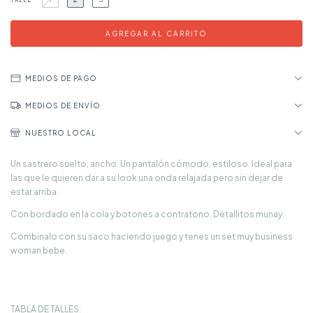
TALLE
MEDIOS DE PAGO
MEDIOS DE ENVÍO
NUESTRO LOCAL
Un sastrero suelto, ancho. Un pantalón cómodo, estiloso. Ideal para
las que le quieren dar a su look una onda relajada pero sin dejar de
estar arriba.
Con bordado en la cola y botones a contratono. Detallitos munay.
Combinalo con su saco haciendo juego y tenes un set muy business
woman bebe.
TABLA DE TALLES: