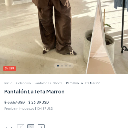
5
%
OFF
Inicio
.
Coleccion
.
Pantalones | Shorts
.
Pantalón La Jefa Marron
Pantalón La Jefa Marron
$133.57 USD
$126.89 USD
Precio sin impuestos
$104.87 USD
1
2
3