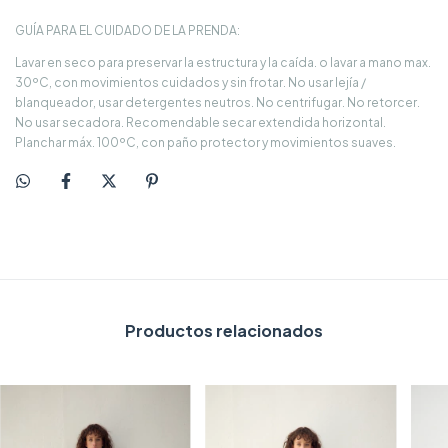
GUÍA PARA EL CUIDADO DE LA PRENDA:
Lavar en seco para preservar la estructura y la caída. o lavar a mano max.
30ºC, con movimientos cuidados y sin frotar. No usar lejía /
blanqueador, usar detergentes neutros. No centrifugar. No retorcer.
No usar secadora. Recomendable secar extendida horizontal.
Planchar máx. 100ºC, con paño protector y movimientos suaves.
Productos relacionados