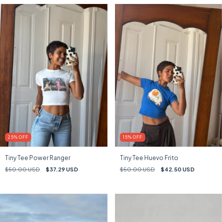
25
%
OFF
15
%
OFF
Tiny Tee Power Ranger
Tiny Tee Huevo Frito
$50.00 USD
$37.29 USD
$50.00 USD
$42.50 USD