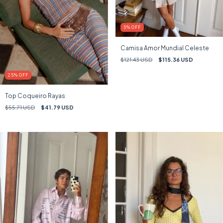
5
%
OFF
Camisa Amor Mundial Celeste
$121.43 USD
$115.36 USD
25
%
OFF
Top Coqueiro Rayas
$55.71 USD
$41.79 USD