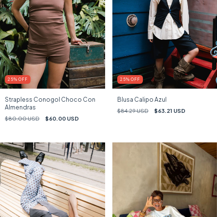
25
%
OFF
25
%
OFF
Strapless Conogol Choco Con
Blusa Calipo Azul
Almendras
$84.29 USD
$63.21 USD
$80.00 USD
$60.00 USD