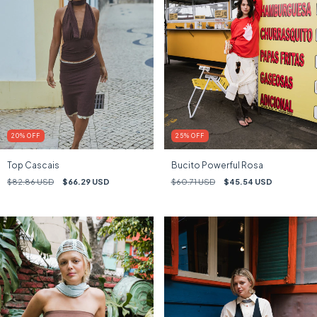
25
%
OFF
20
%
OFF
Bucito Powerful Rosa
Top Cascais
$60.71 USD
$45.54 USD
$82.86 USD
$66.29 USD