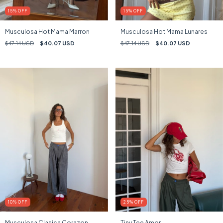
15
%
OFF
15
%
OFF
Musculosa Hot Mama Marron
Musculosa Hot Mama Lunares
$47.14 USD
$40.07 USD
$47.14 USD
$40.07 USD
10
%
OFF
25
%
OFF
Musculosa Clasica Corazon
Tiny Tee Amor