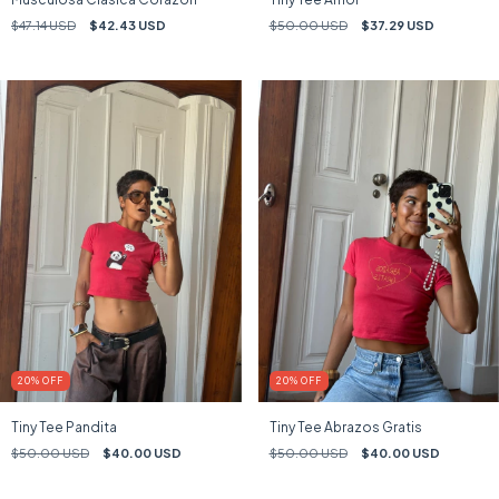
$47.14 USD
$42.43 USD
$50.00 USD
$37.29 USD
20
%
OFF
20
%
OFF
Tiny Tee Pandita
Tiny Tee Abrazos Gratis
$50.00 USD
$40.00 USD
$50.00 USD
$40.00 USD