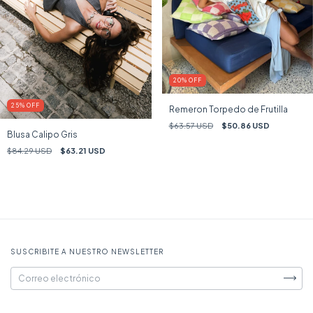
20
%
OFF
25
%
OFF
Remeron Torpedo de Frutilla
$63.57 USD
$50.86 USD
Blusa Calipo Gris
$84.29 USD
$63.21 USD
SUSCRIBITE A NUESTRO NEWSLETTER