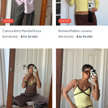
5
%
OFF
25
%
OFF
Camisa Amor Mundial Rosa
Remera Malbec Lunares
$121.43 USD
$115.36 USD
$49.29 USD
$36.96 USD