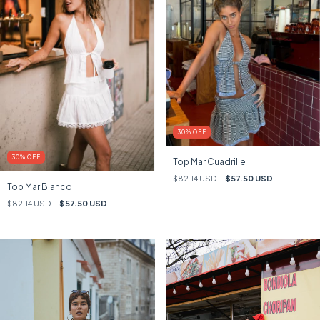
30
%
OFF
30
%
OFF
Top Mar Cuadrille
$82.14 USD
$57.50 USD
Top Mar Blanco
$82.14 USD
$57.50 USD