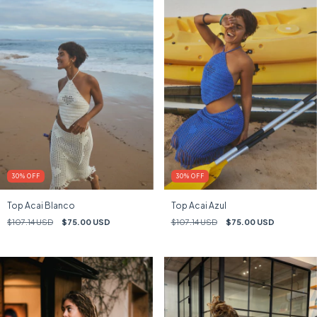
30
%
OFF
30
%
OFF
Top Acai Blanco
Top Acai Azul
$107.14 USD
$75.00 USD
$107.14 USD
$75.00 USD