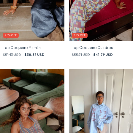
25
%
OFF
25
%
OFF
Top Coqueiro Marrón
Top Coqueiro Cuadros
$51.43 USD
$38.57 USD
$55.71 USD
$41.79 USD